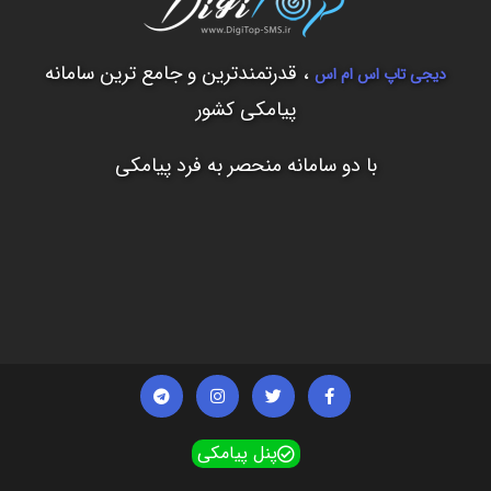
، قدرتمندترین و جامع ترین سامانه
دیجی تاپ اس ام اس
پیامکی کشور
با دو سامانه منحصر به فرد پیامکی
T
I
T
F
e
n
w
a
l
s
i
c
e
t
t
e
g
a
t
b
پنل پیامکی
r
g
e
o
a
r
r
o