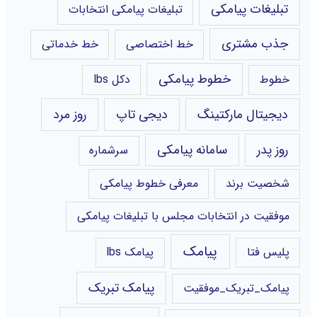
تبلیغات پیامکی
تبلیغات پیامکی انتخابات
جذب مشتری
خط اختصاصی
خط خدماتی
خطوط پیامکی
خطوط
دکل lbs
دیجیتال مارکتینگ
دیجی تاپ
روز مرد
روز پدر
سامانه پیامکی
سرشماره
شخصیت برند
معرفی خطوط پیامکی
موفقیت در انتخابات مجلس با تبلیغات پیامکی
پیامک
پلیس فتا
پیامک lbs
پیامک تبریک
پیامک_تبریک_موفقیت