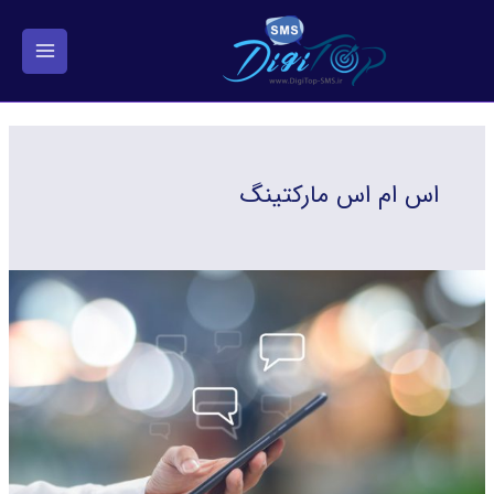
فتن
ه
حتوا
اس ام اس مارکتینگ
مزایای
استفاده
از
تبلیغات
پیامکی