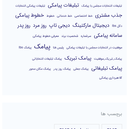
تبلیغات پیامکی
تبلیغات انتخابات مجلس با پیامک
تبلیغات پیامکی انتخابات
جذب مشتری
خطوط پیامکی
خط اختصاصی
خط خدماتی
خطوط
دیجیتال مارکتینگ
دیجی تاپ
روز مرد
روز پدر
دکل lbs
سامانه پیامکی
سرشماره
شخصیت برند
معرفی خطوط پیامکی
پیامک
موفقیت در انتخابات مجلس با تبلیغات پیامکی
پلیس فتا
پیامک lbs
پیامک تبریک
پیامک_تبریک_موفقیت
پیامک تبلیغات انتخاباتی
پیامک تبلیغاتی
پیامک جعلی
پیامک روز پدر
پیامک مکان محور
کلاهبرداری پیامکی
برچسب ها