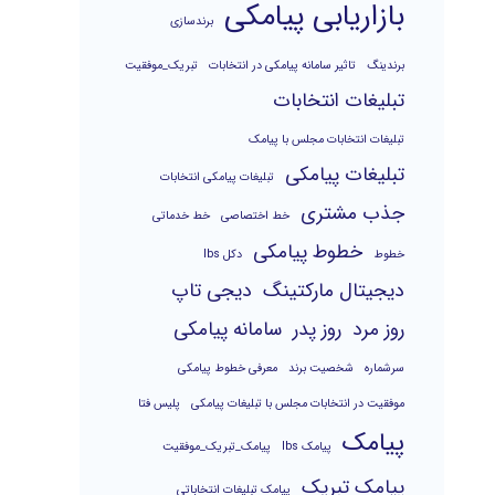
بازاریابی پیامکی
برندسازی
برندینگ
تاثیر سامانه پیامکی در انتخابات
تبریک_موفقیت
تبلیغات انتخابات
تبلیغات انتخابات مجلس با پیامک
تبلیغات پیامکی
تبلیغات پیامکی انتخابات
جذب مشتری
خط اختصاصی
خط خدماتی
خطوط پیامکی
خطوط
دکل lbs
دیجیتال مارکتینگ
دیجی تاپ
روز مرد
روز پدر
سامانه پیامکی
سرشماره
شخصیت برند
معرفی خطوط پیامکی
موفقیت در انتخابات مجلس با تبلیغات پیامکی
پلیس فتا
پیامک
پیامک lbs
پیامک_تبریک_موفقیت
پیامک تبریک
پیامک تبلیغات انتخاباتی