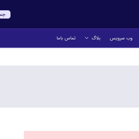
جستج
وب سرویس
بلاگ
تماس باما