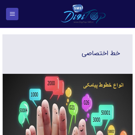
فتن
ه
حتوا
خط اختصاصی
معرفی
انواع
خطوط
سامانه
پیامکی