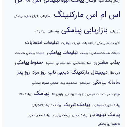
اس ام اس
ارسال پیامک انبوه تبلیغاتی
ارسال پیامک انبوه
اس ام اس مارکتینگ
استارتاپ
انواع خطوط پیامکی
بازاریابی پیامکی
بازاریابی
برندسازی
برندینگ
تبلیغات انتخابات
تاثیر سامانه پیامکی در انتخابات
تبریک_موفقیت
تبلیغات پیامکی
تبلیغات انتخابات مجلس با پیامک
تبلیغات پیامکی انتخابات
جذب مشتری
خطوط پیامکی
خط اختصاصی
خط خدماتی
خطوط
دیجیتال مارکتینگ
دیجی تاپ
روز مرد
روز پدر
دکل lbs
سامانه پیامکی
سرشماره
شخصیت برند
معرفی خطوط پیامکی
پیامک
موفقیت در انتخابات مجلس با تبلیغات پیامکی
پلیس فتا
پیامک lbs
پیامک تبریک
پیامک_تبریک_موفقیت
پیامک تبلیغات انتخاباتی
پیامک تبلیغاتی
پیامک جعلی
پیامک روز پدر
پیامک مکان محور
کلاهبرداری پیامکی