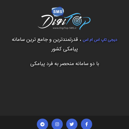
، قدرتمندترین و جامع ترین سامانه
دیجی تاپ اس ام اس
پیامکی کشور
با دو سامانه منحصر به فرد پیامکی
T
I
T
F
e
n
w
a
l
s
i
c