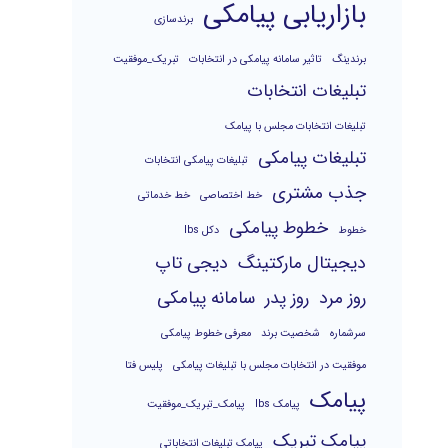
بازاریابی پیامکی
برندسازی
برندینگ
تاثیر سامانه پیامکی در انتخابات
تبریک_موفقیت
تبلیغات انتخابات
تبلیغات انتخابات مجلس با پیامک
تبلیغات پیامکی
تبلیغات پیامکی انتخابات
جذب مشتری
خط اختصاصی
خط خدماتی
خطوط پیامکی
خطوط
دکل lbs
دیجیتال مارکتینگ
دیجی تاپ
روز مرد
روز پدر
سامانه پیامکی
سرشماره
شخصیت برند
معرفی خطوط پیامکی
موفقیت در انتخابات مجلس با تبلیغات پیامکی
پلیس فتا
پیامک
پیامک lbs
پیامک_تبریک_موفقیت
پیامک تبریک
پیامک تبلیغات انتخاباتی