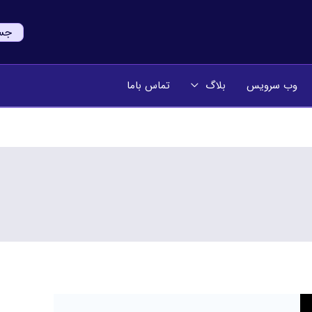
جستج
وب سرویس
بلاگ
تماس باما