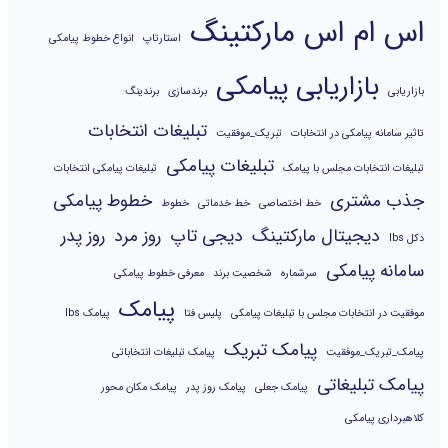
اس ام اس مارکتینگ
استارتاپ
انواع خطوط پیامکی
بازاریابی پیامکی
بازاریابی
برندسازی
برندینگ
تبلیغات انتخابات
تاثیر سامانه پیامکی در انتخابات
تبریک_موفقیت
تبلیغات پیامکی
تبلیغات انتخابات مجلس با پیامک
تبلیغات پیامکی انتخابات
جذب مشتری
خطوط پیامکی
خط اختصاصی
خط خدماتی
خطوط
دیجیتال مارکتینگ
دیجی تاپ
روز مرد
روز پدر
دکل lbs
سامانه پیامکی
سرشماره
شخصیت برند
معرفی خطوط پیامکی
پیامک
موفقیت در انتخابات مجلس با تبلیغات پیامکی
پلیس فتا
پیامک lbs
پیامک تبریک
پیامک_تبریک_موفقیت
پیامک تبلیغات انتخاباتی
پیامک تبلیغاتی
پیامک جعلی
پیامک روز پدر
پیامک مکان محور
کلاهبرداری پیامکی