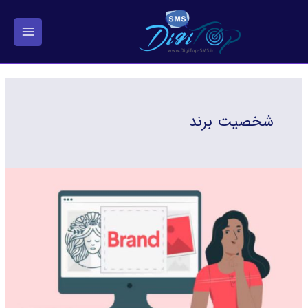
فتن
ه
حتوا
شخصیت برند
برندسازی
و
نقش
کلیدی
آن
در
بازاریابی
و