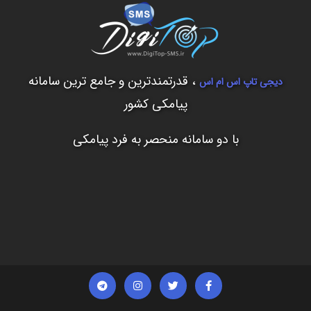
، قدرتمندترین و جامع ترین سامانه
دیجی تاپ اس ام اس
پیامکی کشور
با دو سامانه منحصر به فرد پیامکی
T
I
T
F
e
n
w
a
l
s
i
c
e
t
t
e