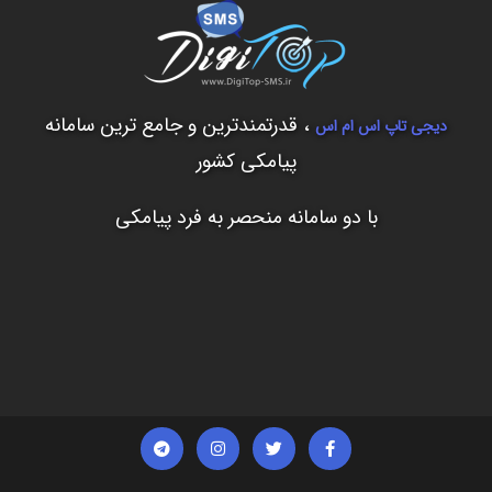
، قدرتمندترین و جامع ترین سامانه
دیجی تاپ اس ام اس
پیامکی کشور
با دو سامانه منحصر به فرد پیامکی
T
I
T
F
e
n
w
a
l
s
i
c
e
t
t
e