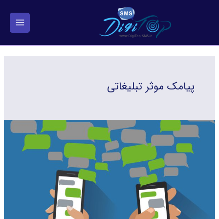
فتن
ه
حتوا
پیامک موثر تبلیغاتی
ویژگی
های
یک
پیامک
موثر
و
جذاب
برای