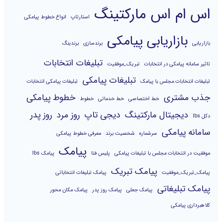
اس ام اس مارکتینگ
استارتاپ
انواع خطوط پیامکی
بازاریابی پیامکی
بازاریابی
برندسازی
برندینگ
تبلیغات انتخابات
تاثیر سامانه پیامکی در انتخابات
تبریک_موفقیت
تبلیغات پیامکی
تبلیغات انتخابات مجلس با پیامک
تبلیغات پیامکی انتخابات
جذب مشتری
خطوط پیامکی
خط اختصاصی
خط خدماتی
خطوط
دیجیتال مارکتینگ
دیجی تاپ
روز مرد
روز پدر
دکل lbs
سامانه پیامکی
سرشماره
شخصیت برند
معرفی خطوط پیامکی
پیامک
موفقیت در انتخابات مجلس با تبلیغات پیامکی
پلیس فتا
پیامک lbs
پیامک تبریک
پیامک_تبریک_موفقیت
پیامک تبلیغات انتخاباتی
پیامک تبلیغاتی
پیامک جعلی
پیامک روز پدر
پیامک مکان محور
کلاهبرداری پیامکی