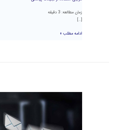
زمان مطالعه:
3
دقیقه
[…]
ادامه مطلب »
بهترین
سرشماره
های
خطوط
پیامکی