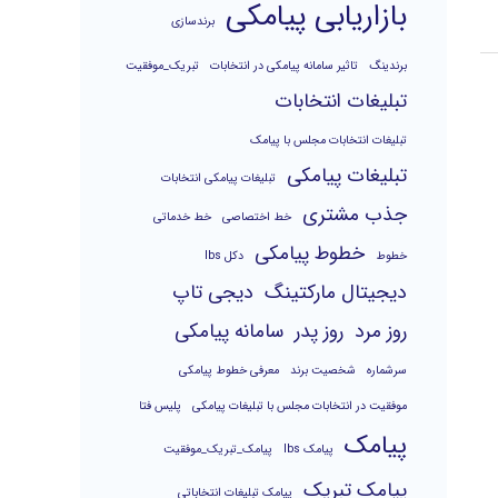
بازاریابی پیامکی
برندسازی
برندینگ
تاثیر سامانه پیامکی در انتخابات
تبریک_موفقیت
تبلیغات انتخابات
تبلیغات انتخابات مجلس با پیامک
تبلیغات پیامکی
تبلیغات پیامکی انتخابات
جذب مشتری
خط اختصاصی
خط خدماتی
خطوط پیامکی
خطوط
دکل lbs
دیجیتال مارکتینگ
دیجی تاپ
روز مرد
روز پدر
سامانه پیامکی
سرشماره
شخصیت برند
معرفی خطوط پیامکی
موفقیت در انتخابات مجلس با تبلیغات پیامکی
پلیس فتا
پیامک
پیامک lbs
پیامک_تبریک_موفقیت
پیامک تبریک
پیامک تبلیغات انتخاباتی