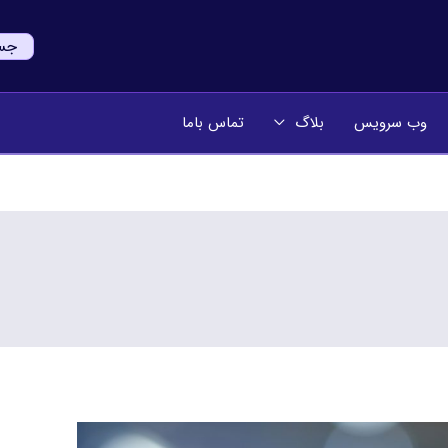
جستج
وب سرویس
بلاگ
تماس باما