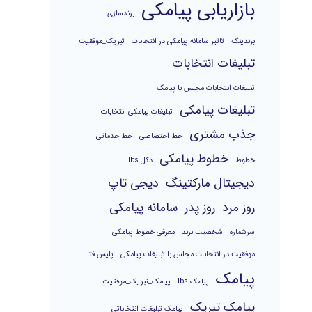
بازاریابی پیامکی
برندسازی
برندینگ
تاثیر سامانه پیامکی در انتخابات
تبریک_موفقیت
تبلیغات انتخابات
تبلیغات انتخابات مجلس با پیامک
تبلیغات پیامکی
تبلیغات پیامکی انتخابات
جذب مشتری
خط اختصاصی
خط خدماتی
خطوط پیامکی
خطوط
دکل lbs
دیجیتال مارکتینگ
دیجی تاپ
روز مرد
روز پدر
سامانه پیامکی
سرشماره
شخصیت برند
معرفی خطوط پیامکی
موفقیت در انتخابات مجلس با تبلیغات پیامکی
پلیس فتا
پیامک
پیامک lbs
پیامک_تبریک_موفقیت
پیامک تبریک
پیامک تبلیغات انتخاباتی